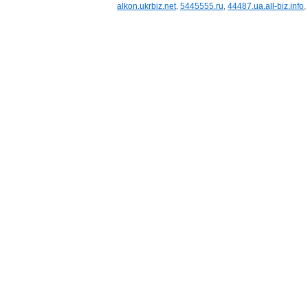
alkon.ukrbiz.net
,
5445555.ru
,
44487.ua.all-biz.info
,