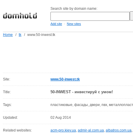
Search site by domain name:
-
Add site
New sites
Home
/
tk
/
www.50-inwest.tk
Site:
www.50-inwest.tk
50-INWEST - инвестируй с умом!
Title:
Tags:
пластиковые, фасады, двери, пвх, металлопласт
Updated:
02 Aug 2014
Related websites:
acm-pro.kiev.ua
,
admir-al.com.ua
,
albatros.com.ua