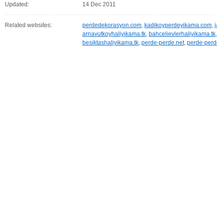
Updated:
14 Dec 2011
Related websites:
perdedekorasyon.com
,
kadikoyperdeyikama.com
,
j
arnavutkoyhaliyikama.tk
,
bahcelievlerhaliyikama.tk
besiktashaliyikama.tk
,
perde-perde.net
,
perde-per