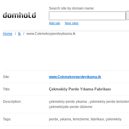
Search site by domain name:
-
Add site
New sites
Home
/
tk
/
www.Cekmekoyperdeyikama.tk
Site:
www.Cekmekoyperdeyikama.tk
Çekmeköy Perde Yıkama Fabrikası
Title:
Description:
çekmeköy perde yıkama , çekmeköy perde temizlem
çekmeköyde perde ütüleme
Tags:
perde, yıkama, temizleme, fabrikası, çekmeköy