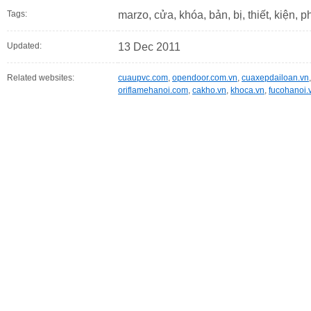
Tags:
marzo, cửa, khóa, bản, bị, thiết, kiện, p
Updated:
13 Dec 2011
Related websites:
cuaupvc.com
,
opendoor.com.vn
,
cuaxepdailoan.vn
oriflamehanoi.com
,
cakho.vn
,
khoca.vn
,
fucohanoi.