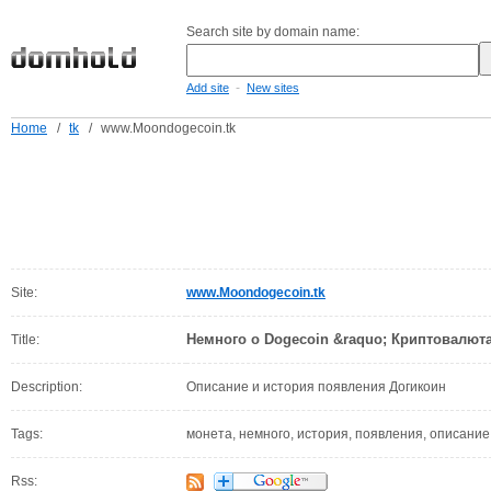
Search site by domain name:
-
Add site
New sites
Home
/
tk
/
www.Moondogecoin.tk
Site:
www.Moondogecoin.tk
Немного о Dogecoin &raquo; Криптовалют
Title:
Description:
Описание и история появления Догикоин
Tags:
монета, немного, история, появления, описание
Rss: