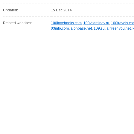
Updated:
15 Dec 2014
Related websites:
100lovebooks.com
,
100vitaminov.ru
,
100travels.co
03info.com
,
aionbase.net
,
109.su
,
allfree4you.net
,